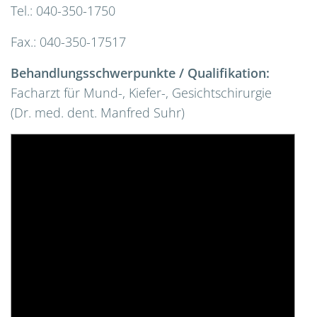
Tel.: 040-350-1750
Fax.: 040-350-17517
Behandlungsschwerpunkte / Qualifikation:
Facharzt für Mund-, Kiefer-, Gesichtschirurgie
(Dr. med. dent. Manfred Suhr)