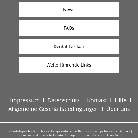
News
FAQs
Dental-Lexikon
Weiterführende Links
Impressum
l
Datenschutz
l
Kontakt
l
Hilfe
l
Allgemeine Geschäftsbedingungen
l
Über uns
Implantologen finden
|
Implantatspezialisten in Berlin
|
Günstige Implantat Kosten
|
Implantatspezialisten in Bielefeld
|
Implantatspezialisten in Frankfurt
|