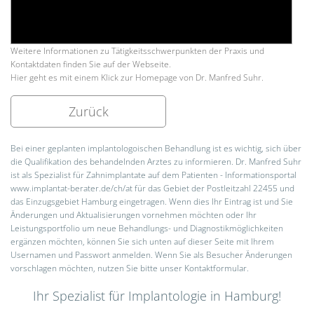
Weitere Informationen zu Tätigkeitsschwerpunkten der Praxis und
Kontaktdaten finden Sie auf der Webseite.
Hier geht es mit einem Klick zur Homepage von Dr. Manfred Suhr.
Zurück
Bei einer geplanten implantologoischen Behandlung ist es wichtig, sich über
die Qualifikation des behandelnden Arztes zu informieren. Dr. Manfred Suhr
ist als Spezialist für Zahnimplantate auf dem Patienten - Informationsportal
www.implantat-berater.de/ch/at für das Gebiet der Postleitzahl 22455 und
das Einzugsgebiet Hamburg eingetragen. Wenn dies Ihr Eintrag ist und Sie
Änderungen und Aktualisierungen vornehmen möchten oder Ihr
Leistungsportfolio um neue Behandlungs- und Diagnostikmöglichkeiten
ergänzen möchten, können Sie sich unten auf dieser Seite mit Ihrem
Usernamen und Passwort anmelden. Wenn Sie als Besucher Änderungen
vorschlagen möchten, nutzen Sie bitte unser Kontaktformular.
Ihr Spezialist für Implantologie in Hamburg!