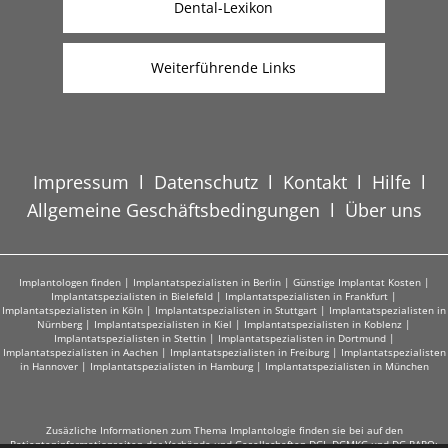
Dental-Lexikon
Weiterführende Links
Impressum
l
Datenschutz
l
Kontakt
l
Hilfe
l
Allgemeine Geschäftsbedingungen
l
Über uns
Implantologen finden
|
Implantatspezialisten in Berlin
|
Günstige Implantat Kosten
|
Implantatspezialisten in Bielefeld
|
Implantatspezialisten in Frankfurt
|
Implantatspezialisten in Köln
|
Implantatspezialisten in Stuttgart
|
Implantatspezialisten in
Nürnberg
|
Implantatspezialisten in Kiel
|
Implantatspezialisten in Koblenz
|
Implantatspezialisten in Stettin
|
Implantatspezialisten in Dortmund
|
Implantatspezialisten in Aachen
|
Implantatspezialisten in Freiburg
|
Implantatspezialisten
in Hannover
|
Implantatspezialisten in Hamburg
|
Implantatspezialisten in München
Zusäzliche Informationen zum Thema Implantologie finden sie bei auf den
Patienteninformationseiten der Verbände und Gesellschaften DGI, DGMKG und DG PARO: