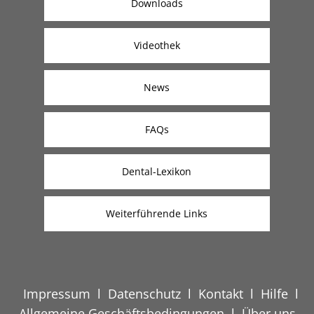
Downloads
Videothek
News
FAQs
Dental-Lexikon
Weiterführende Links
Impressum
l
Datenschutz
l
Kontakt
l
Hilfe
l
Allgemeine Geschäftsbedingungen
l
Über uns